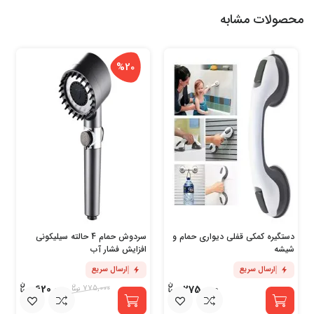
محصولات مشابه
%20
دستگیره کمکی قفلی دیواری حمام و
سردوش حمام 4 حالته سیلیکونی
شیشه
افزایش فشار آب
ارسال سریع
ارسال سریع
620,000
275,000
775,000