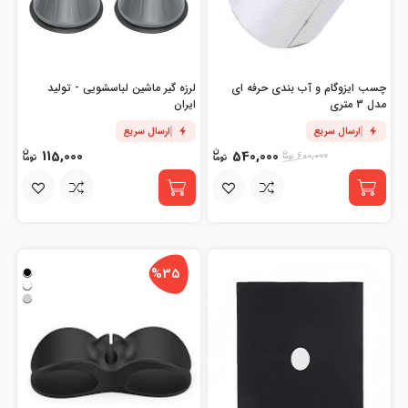
چسب ایزوگام و آب بندی حرفه ای
لرزه گیر ماشین لباسشویی - تولید
مدل 3 متری
ایران
ارسال سریع
ارسال سریع
115,000
540,000
600,000
%35