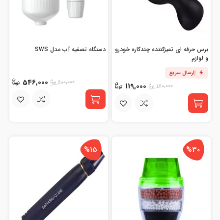
برس حرفه ای تمیزکننده چندکاره خودرو
دستگاه تصفیه آب مدل SWS
و لوازم
ارسال سریع
546,000
600,000
119,000
170,000
%15
%30