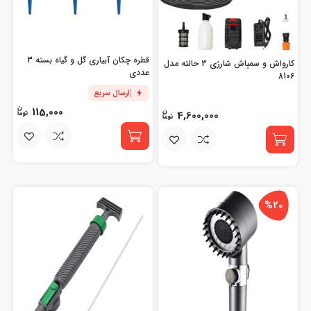
قطره چکان آبیاری گل و گیاه بسته 3
کارواش و سمپاش شارژی 3 حالته مدل
عددی
8106
ارسال سریع
115,000
4,600,000
%20