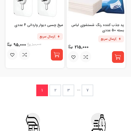
پد جذب کننده رنگ شستشوی لباس
میخ چسبی دیوار وارداتی 4 عددی
بسته 50 عددی
ارسال سریع
ارسال سریع
95,000
100,000
215,000
...
1
2
3
7