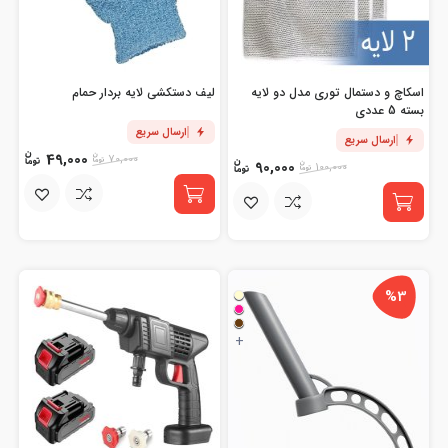
اسکاچ و دستمال توری مدل دو لایه
لیف دستکشی لایه بردار حمام
بسته 5 عددی
ارسال سریع
ارسال سریع
49,000
70,000
90,000
100,000
%3
+