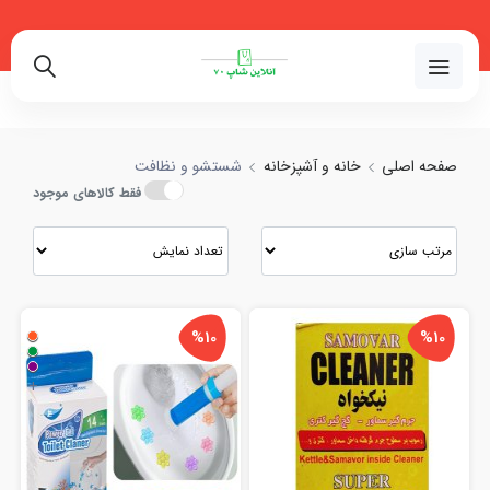
مقایسه انواع شستشو و نظافت با بهترین قیمت
02191018480
صفحه اصلی
خانه و آشپزخانه
شستشو و نظافت
فقط کالاهای موجود
%10
%10
+