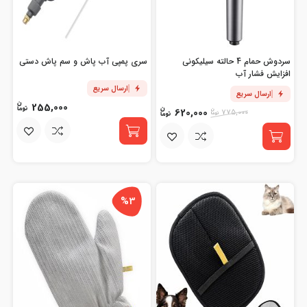
سردوش حمام 4 حالته سیلیکونی
سری پمپی آب پاش و سم پاش دستی
افزایش فشار آب
ارسال سریع
ارسال سریع
255,000
620,000
775,000
%3