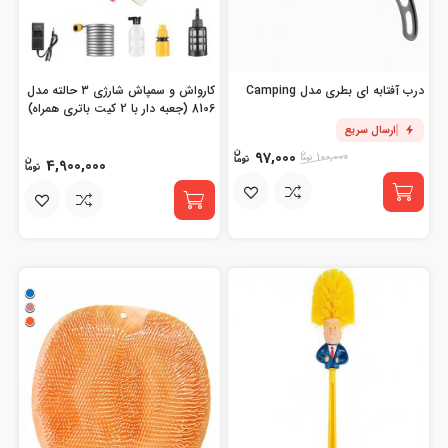
درب آفتابه ای بطری مدل Camping
کارواش و سمپاش شارژی 3 حالته مدل
8106 (جعبه دار با 2 کیت باتری همراه)
ارسال سریع
97,000
100,000
4,900,000