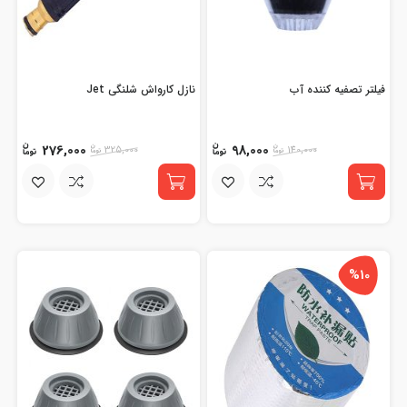
فیلتر تصفیه کننده آب
نازل کارواش شلنگی Jet
276,000
98,000
325,000
140,000
%10