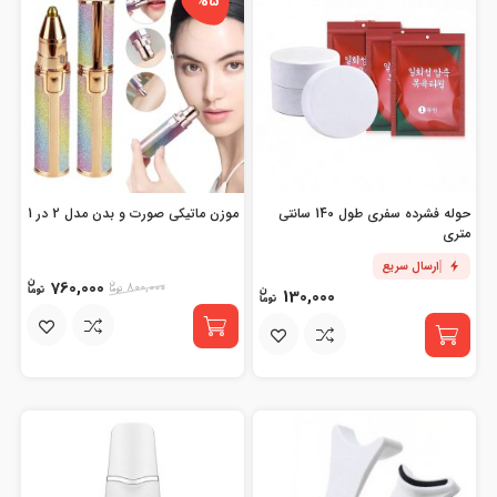
%5
حوله فشرده سفری طول 140 سانتی
موزن ماتیکی صورت و بدن مدل 2 در 1
متری
ارسال سریع
760,000
800,000
130,000