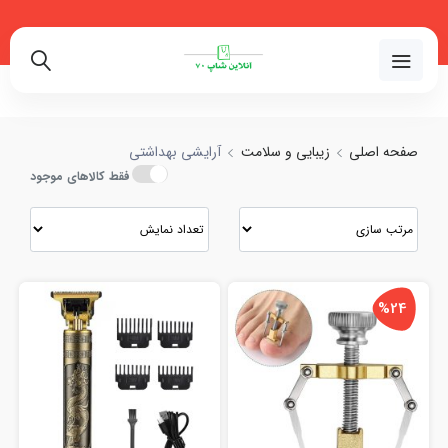
02191018480
صفحه اصلی
زیبایی و سلامت
آرایشی بهداشتی
فقط کالاهای موجود
%24