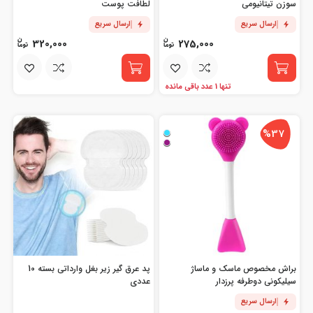
سوزن تیتانیومی
لطافت پوست
ارسال سریع
ارسال سریع
320,000
275,000
تنها 1 عدد باقی مانده
%37
براش مخصوص ماسک و ماساژ
پد عرق گیر زیر بغل وارداتی بسته 10
سیلیکونی دوطرفه پرزدار
عددی
ارسال سریع