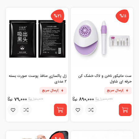
%21
%11
ست مانیکور ناخن و لاک خشک کن
ژل پاکسازی منافذ پوست صورت بسته
حرفه ای شاول
2 عددی
ارسال سریع
ارسال سریع
79,000
890,000
100,000
1,000,000