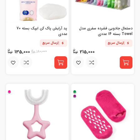
دستمال جادویی فشرده سفری مدل
پد آرایش پاک کن ایپک بسته 70
Towel بسته 14 عددی
عددی
ارسال سریع
ارسال سریع
135,000
215,000
180,000