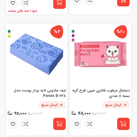
تنها 1 عدد باقی مانده
%3
%20
دستمال مرطوب فانتزی جیبی طرح گربه
لیف جادویی لایه بردار پوست مدل
بسته 8 عددی
Pororo B-628
ارسال سریع
ارسال سریع
97,000
48,000
100,000
60,000