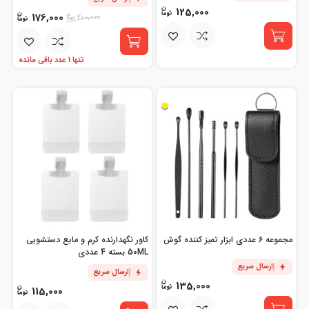
125,000
176,000
200,000
تنها 1 عدد باقی مانده
مجموعه 6 عددی ابزار تمیز کننده گوش
کاور نگهدارنده کرم و مایع دستشویی
50ML بسته 4 عددی
ارسال سریع
ارسال سریع
135,000
115,000