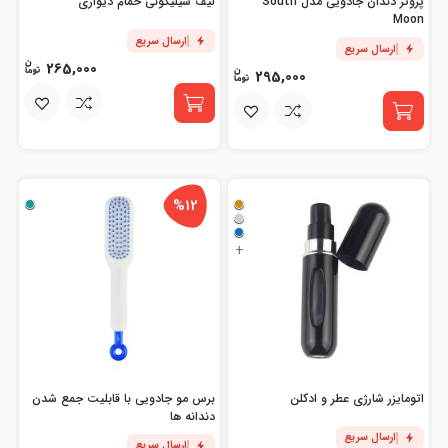
پروتز دندان جادویی مدل South
لیف سیلیکونی حمام دیواری
Moon
ارسال سریع
ارسال سریع
265,000
295,000
%12
+
اتومایزر شارژی عطر و ادکلن
برس مو جادویی با قابلیت جمع شدن
دندانه ها
ارسال سریع
ارسال سریع