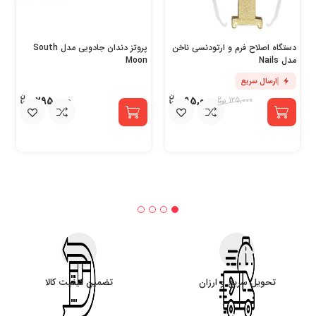
دستگاه اصلاح فرم و ارتودنسی ناخن
پروتز دندان جادویی مدل South
مدل Nails
Moon
ارسال سریع
295,000
95,000
125,000
تحویل سریع و ارزان
تضمین کیفیت کالا