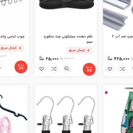
نوار درزگیر درب و پنجره ضد آب 2
نظم دهنده سیلیکونی چند منظوره
چوب لباسی واندر
سیم
ارسال سریع
ارسال سریع
0,000
65,000
425,000
100,000