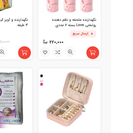
نگهدارنده ملحفه و نظم دهنده
نگهدارنده و آویز ک
روتختی Love بسته 6 عددی
3 طبقه
ارسال سریع
220,000
200,000