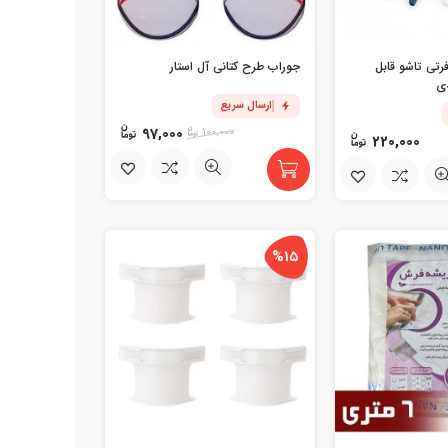
تی تاشو قابل
جوراب طرح کتانی آل استار
ارسال سریع
97,000
100,000
220,000
%15