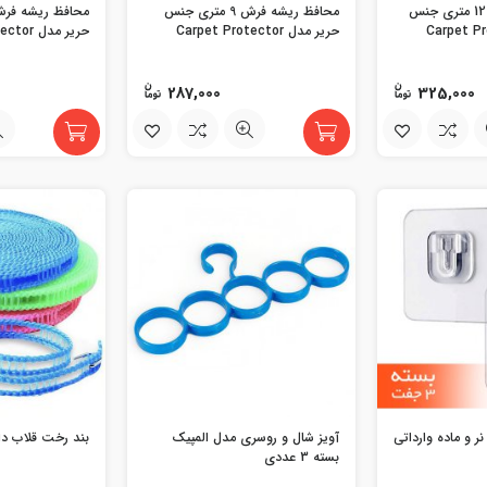
محافظ ریشه فرش 12 متری جنس
محافظ ریشه فرش 9 متری جنس
حریر مدل Carpet Protector
حریر مدل Carpet Protector
287,000
325,000
 و ماده وارداتی
آویز شال و روسری مدل المپیک
بند رخت قلاب دار 5 مت
بسته 3 عددی