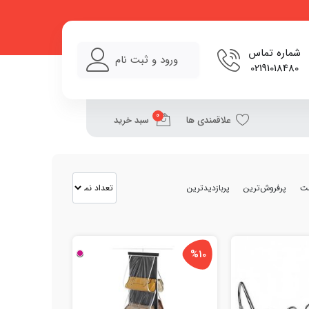
شماره تماس
ورود و ثبت نام
02191018480
0
علاقمندی ها
سبد خرید
مت
پرفروش‌ترین
پربازدیدترین
%10