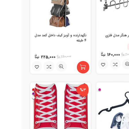
 هنگر مدل فلزی
نگهدارنده و آویز کیف داخل کمد مدل
4 طبقه
160,000
20
225,000
250,000
%3