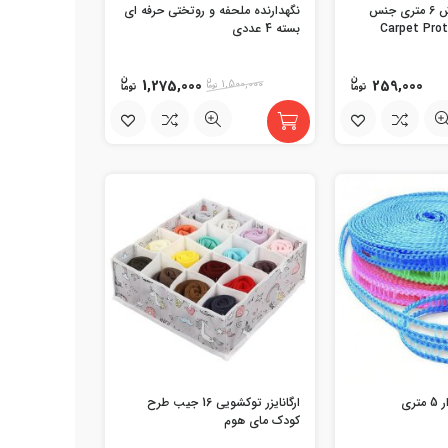
محافظ ریشه فرش 6 متری جنس
نگهدارنده ملحفه و روتختی حرفه ای
بسته 4 عددی
1,275,000
259,000
1,500,000
ری
ارگانایزر توکشویی 16 جیب طرح
کودک مای هوم