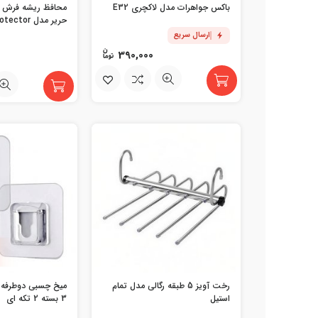
باکس جواهرات مدل لاکچری E32
حریر مدل Carpet Protector
ارسال سریع
390,000
رخت آویز 5 طبقه رگالی مدل تمام
میخ چسبی دوطرفه نر
استیل
3 بسته 2 تکه ای