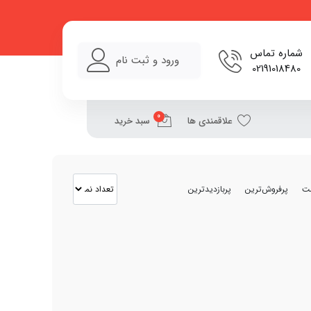
شماره تماس
ورود و ثبت نام
02191018480
0
علاقمندی ها
سبد خرید
مت
پرفروش‌ترین
پربازدیدترین