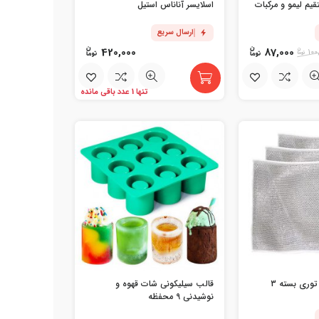
یم لیمو و مرکبات
اسلایسر آناناس استیل
ارسال سریع
420,000
87,000
100
تنها 1 عدد باقی مانده
اسکاچ و دستمال توری بسته 3
قالب سیلیکونی شات قهوه و
نوشیدنی 9 محفظه