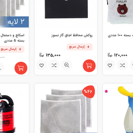
10 عددی
روکش محافظ اجاق گاز نسوز
اسکاچ و دستمال 
بسته 5 عددی
ارسال سریع
ارسال سریع
135,000
120,000
,000
%46