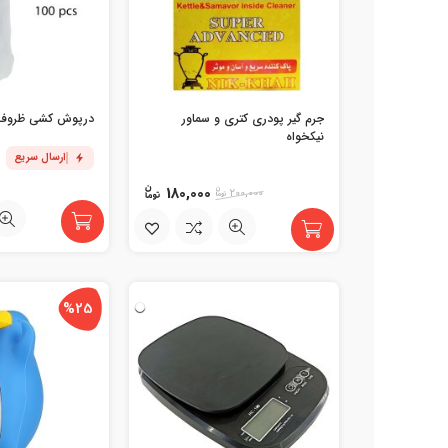
جرم گیر پودری کتری و سماور
درپوش کشی ظروف بسته 0
نیکخواه
ارسال سریع
180,000
200,000
%25