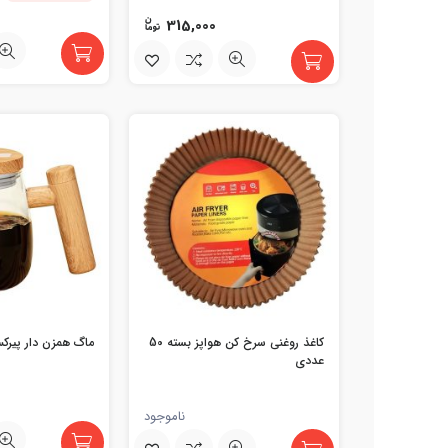
315,000
کاغذ روغنی سرخ کن هواپز بسته 50
ماگ همزن دار پیرکس 400 میلی 
عددی
ناموجود