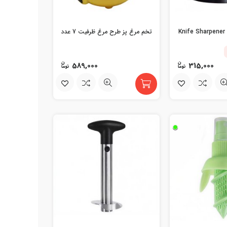
K
تخم مرغ پز طرح مرغ ظرفیت 7 عدد
589,000
315,000