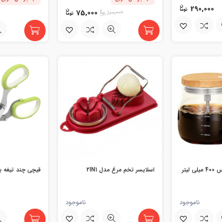
290,000
75,000
100,000
لیتر
اسلایسر تخم مرغ مدل 2IN1
قیچی چند تیغه 
ناموجود
ناموجود