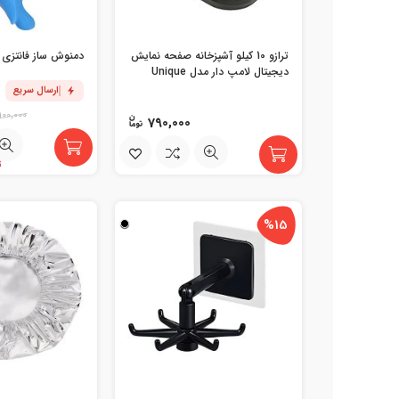
ترازو 10 کیلو آشپزخانه صفحه نمایش
دمنوش ساز فانتزی 
دیجیتال لامپ دار مدل Unique
ارسال سریع
100,000
790,000
تن
%15