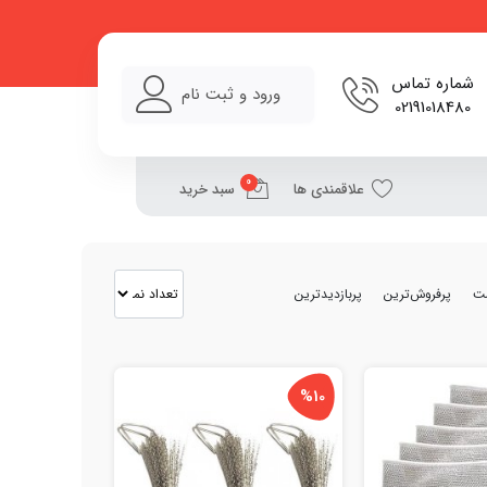
شماره تماس
ورود و ثبت نام
02191018480
0
علاقمندی ها
سبد خرید
مت
پرفروش‌ترین
پربازدیدترین
%10