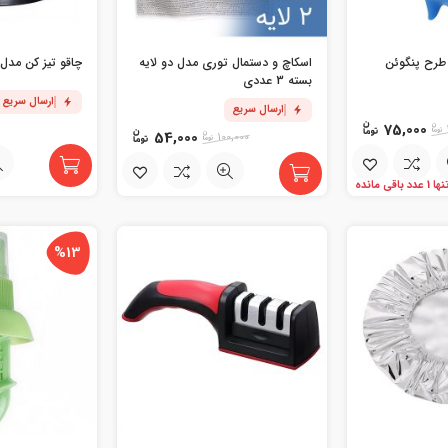
طرح پنگوئن
اسکاچ و دستمال توری مدل دو لایه
چاقو تیز کن مدل nife Sharpener
بسته 3 عددی
ارسال سریع
ارسال سریع
75,000
54,000
100,000
ها 1 عدد باقی مانده
%13