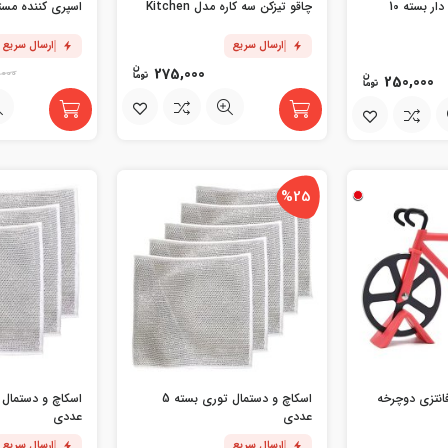
درپوش فویلی کش دار بسته 10
چاقو تیزکن سه کاره مدل Kitchen
اسپری کننده مستق
ارسال سریع
ارسال سریع
275,000
,000
250,000
%25
فانتزی دوچرخه
اسکاچ و دستمال توری بسته 5
عددی
عددی
ارسال سریع
ارسال سریع