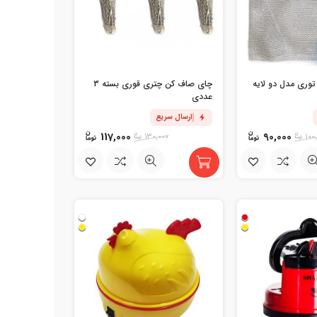
توری مدل دو لایه
چای صاف کن چتری قوری بسته 3
عددی
ارسال سریع
117,000
90,000
130,000
100