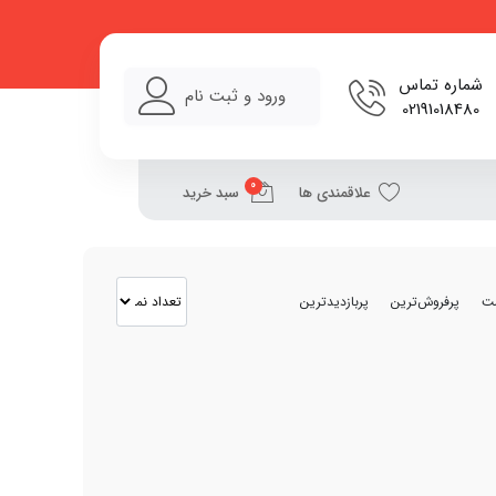
شماره تماس
ورود و ثبت نام
02191018480
0
علاقمندی ها
سبد خرید
مت
پرفروش‌ترین
پربازدیدترین