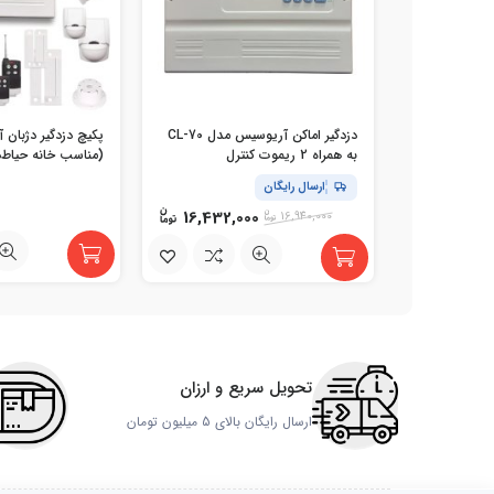
دزدگیر اماکن آریوسیس مدل CL-70
پکیچ دزدگیر دژبان
به همراه 2 ریموت کنترل
(مناسب خانه حیاط‌دا
طلافروشی)
ارسال رایگان
16,432,000
16,940,000
تحویل سریع و ارزان
ارسال رایگان بالای 5 میلیون تومان