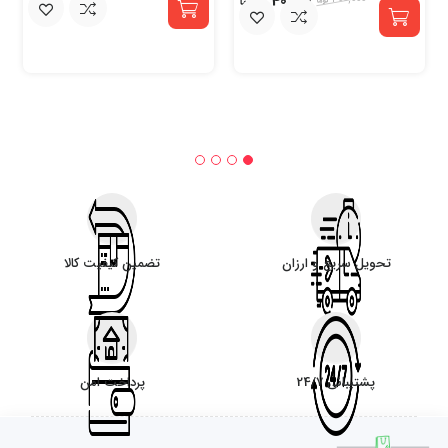
340,000
400,000
تحویل سریع و ارزان
تضمین کیفیت کالا
پشتیبانی 24/7
پرداخت امن