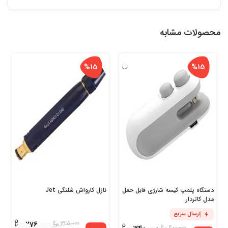
محصولات مشابه
%15
%15
دستگاه پلمپ کیسه شارژی قابل حمل
نازل کارواش شلنگی Jet
مدل کاتردار
ارسال سریع
276,000
325,000