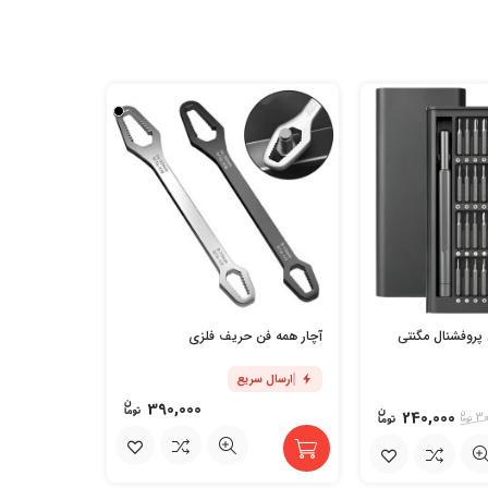
سری پمپی آ
دستی
پروفشنال مگنتی
آچار همه فن حریف فلزی
ارسال س
ارسال سریع
390,000
240,000
30