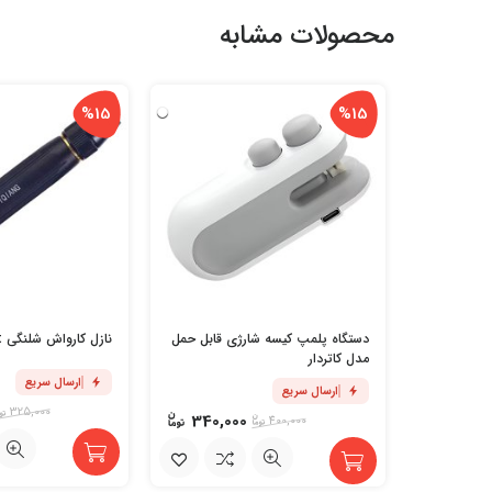
محصولات مشابه
%15
%15
دستگاه پلمپ کیسه شارژی قابل حمل
نازل کارواش شلنگی Jet
مدل کاتردار
ارسال سریع
ارسال سریع
325,000
340,000
400,000