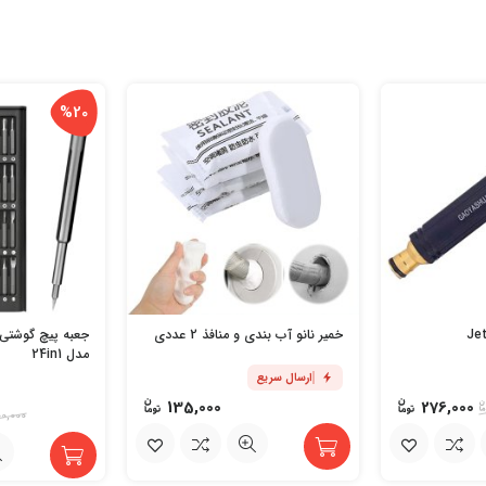
%20
خمیر نانو آب بندی و منافذ 2 عددی
جعبه پیچ گوشتی 
مدل 24in1
ارسال سریع
135,000
276,000
0,000