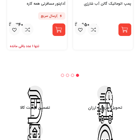
پمپ اتوماتیک گالن آب شارژی
آداپتور مسافرتی همه کاره
ارسال سریع
240,000
650,000
تنها 1 عدد باقی مانده
تحویل سریع و ارزان
تضمین کیفیت کالا