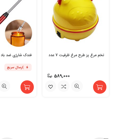
تخم مرغ پز طرح مرغ ظرفیت 7 عدد
فندک شارژی ضد باد 
ارسال سریع
589,000