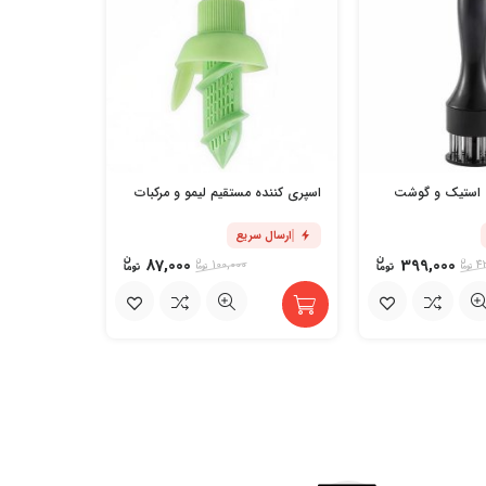
کیسه چای به
بسته 130 عددی
ه استیک و گوشت
اسپری کننده مستقیم لیمو و مرکبات
ارسال س
ارسال سریع
87,000
399,000
100,000
4