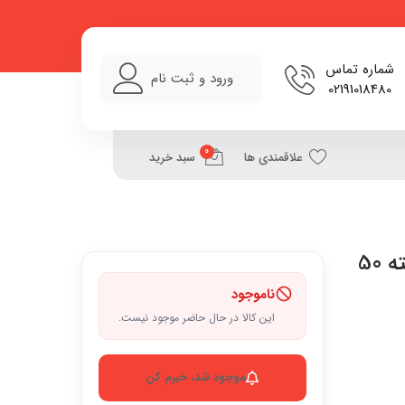
شماره تماس
ورود و ثبت نام
02191018480
0
علاقمندی ها
سبد خرید
دستمال جذب روغن غذای ایپک بسته 50
ناموجود
این کالا در حال حاضر موجود نیست.
موجود شد، خبرم کن