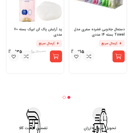
دستمال جادویی فشرده سفری مدل
پد آرایش پاک کن ایپک بسته 70
Towel بسته 14 عددی
عددی
ارسال سریع
ارسال سریع
135,000
215,000
180,000
تحویل سریع و ارزان
تضمین کیفیت کالا