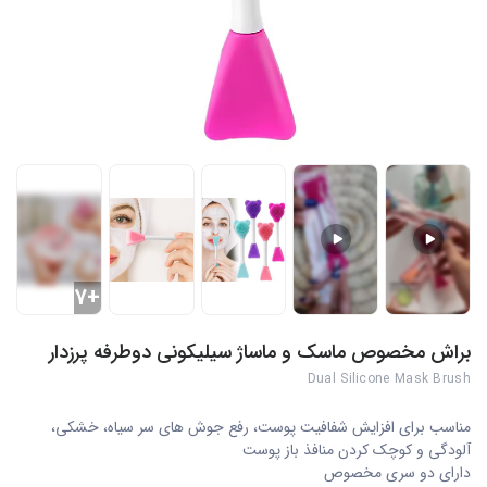
+7
براش مخصوص ماسک و ماساژ سیلیکونی دوطرفه پرزدار
Dual Silicone Mask Brush
مناسب برای افزايش شفافيت پوست، رفع جوش هاى سر سياه، خشكى،
آلودگى و كوچک كردن منافذ باز پوست
داراى دو سرى مخصوص