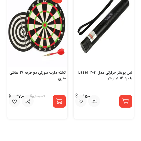
لیزر پوینتر حرارتی مدل Laser 303
تخته دارت سوزنی دو طرفه 17 سانتی
با برد 12 کیلومتر
متری
87,000
950,000
100,000