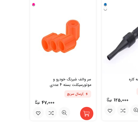
 کاره
سر والف شبرنگ خودرو و
چراغ
موتورسیکلت بسته 4 عددی
و دوچرخه
ارسال سریع
ارسال س
125,000
47,000