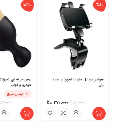
%30
%10
هولدر موبایل جلو داشبورد و سایه
برس حرفه ای تمیزکنن
بان
خودرو و لوازم
ارسال سریع
270,000
170,000
300,000