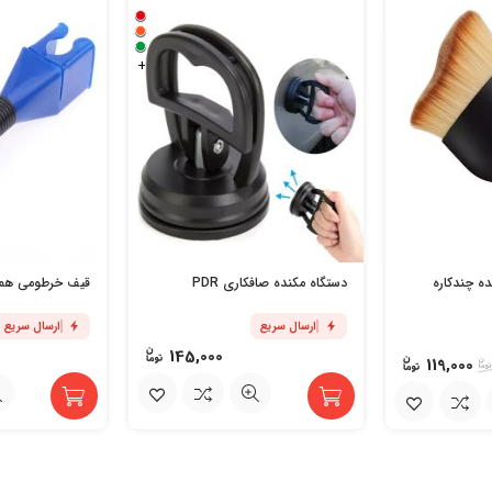
+
ده چندکاره
دستگاه مکنده صافکاری PDR
قیف خرطومی همه
ارسال سریع
ارسال سریع
145,000
119,000