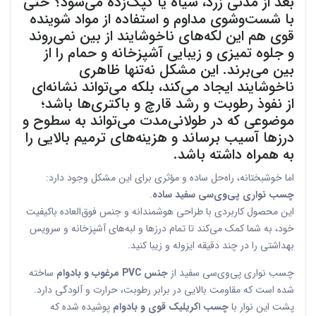
بعد از مدتی زرد، سیاه یا کپک‌زده می‌شود؟ حتی
با شست‌وشوی مداوم و استفاده از مواد شوینده
قوی هم این لکه‌های ناخوشایند از بین نمی‌روند
و جلوه تمیزی و زیبایی آشپزخانه و حمام را از
بین می‌برند. این مشکل نه‌تنها ظاهری
ناخوشایند ایجاد می‌کند، بلکه می‌تواند نشانه‌ای
از نفوذ رطوبت و رشد قارچ و باکتری‌ها باشد؛
موضوعی که در طولانی‌مدت می‌تواند به سطوح و
درزها آسیب برساند و هزینه‌های ترمیم بالایی را
به همراه داشته باشد.
اما خوشبختانه، راه‌حل ساده و مؤثری برای این مشکل وجود دارد:
چسب نواری پی‌وی‌سی سفید ساده
.
این محصول کاربردی با طراحی هوشمندانه و جنس فوق‌العاده باکیفیت
خود، به شما کمک می‌کند تا تمام درزها و لبه‌های آشپزخانه و سرویس
بهداشتی را در چند دقیقه ایزوله و زیبا کنید.
چسب نواری پی‌وی‌سی سفید از
جنس PVC مرغوب و بادوام
ساخته
شده است که مقاومت بالایی در برابر رطوبت، حرارت و آلودگی دارد.
پشت این نوار با
چسب اکریلیک قوی و بادوام
پوشیده شده که