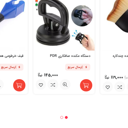
+
ده چندکاره
دستگاه مکنده صافکاری PDR
قیف خرطومی همه
ارسال سریع
ارسال سریع
145,000
119,000