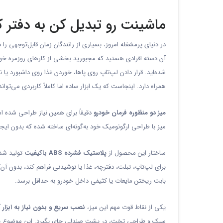
ماشینت رو تبدیل کن به دفتر کا
در دنیای پرمشغله امروز، بسیاری از رانندگان زمان قابل‌توجهی ر
آن دسته افرادی هستید که مجبورید بخشی از کارهای روزمره خود—
شده‌اید. قرار دادن لپ‌تاپ روی پاها، خوردن غذا روی داشبورد ی
همراه دارد. اینجاست که یک ابزار ساده اما کاملاً کاربردی می‌تواند
میز دو منظوره فرمان خودرو
دقیقاً برای همین نیاز طراحی شده ا
میز با طراحی ارگونومیک خود به‌گونه‌ای ساخته شده که بدون ایجا
ساختار این محصول از
پلاستیک فشرده ABS باکیفیت
تولید شده
برای لپ‌تاپ، تبلت، دفترچه، غذا یا نوشیدنی فراهم کند، بدون آ
بابت ریختن مایعات یا کثیفی داخل خودرو به حداقل برسد.
یکی از نقاط قوت مهم این میز،
نصب سریع و بدون نیاز به ابزار
آ
سبک و طراحی تخت، در پشت صندلی جای بگیرد. این موضوع باعث شد