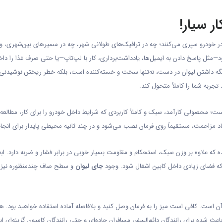
ر سیار!
ا در خودرو سپری می‌کنند؛ چه در ترافیک‌های طولانی شهر، چه در مسیرهای بین‌شهری، و
مثل پاسخ دادن به ایمیل‌ها، یادداشت‌برداری، کار با لپ‌تاپ—یا حتی صرف غذا را دا
ا نگه داشتن لیوان در دست، نه‌تنها سخت و خسته‌کننده است، بلکه خطر ریختن نوشیدنی
 تجربه شما را کاملاً متحول کند.
ست؛ محصولی کارآمد، سبک و کاملاً کاربردی که شرایط داخل خودرو را برای کار، مطالعه
د مزاحمت، مستقیماً روی فرمان نصب می‌شود و در چند ثانیه محیطی پایدار برای انجام 
 که علاوه بر وزن سبک، استحکام و مقاومت بسیار خوبی در برابر فشار و ضربه دارد. ابع
ن‌که فضای زیادی داخل کابین اشغال شود. وجود
جای لیوان
و سطح صاف چندمنظوره نیز با
ن است. کافی است میز را به فرمان وصل کنید و بلافاصله آماده استفاده خواهید بود. هنگ
ه برای رانندگان دائم‌السفر، مسافران جاده‌ای و حتی رانندگان کامیون گزینه‌ای اید