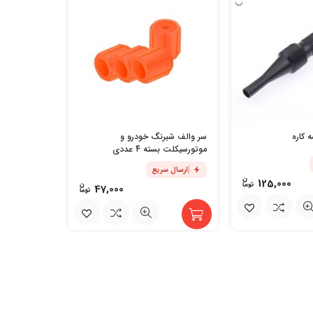
چراغ
و دوچرخه
 کاره
سر والف شبرنگ خودرو و
ارسال س
موتورسیکلت بسته 4 عددی
ارسال سریع
125,000
47,000